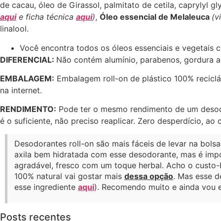
de cacau, óleo de Girassol, palmitato de cetila, caprylyl
aqui
e ficha técnica
aqui
)
,
Óleo essencial de Melaleuca
(v
linalool.
Você encontra todos os óleos essenciais e vegetais ci
DIFERENCIAL:
Não contém alumínio, parabenos, gordura an
EMBALAGEM:
Embalagem roll-on de plástico 100% recicláv
na internet.
RENDIMENTO:
Pode ter o mesmo rendimento de um desodo
é o suficiente, não preciso reaplicar. Zero desperdício, a
Desodorantes roll-on são mais fáceis de levar na bolsa
axila bem hidratada com esse desodorante, mas é impo
agradável, fresco com um toque herbal. Acho o custo-be
100% natural vai gostar mais
dessa opção
. Mas esse 
esse ingrediente
aqui
). Recomendo muito e ainda vou e
Posts recentes