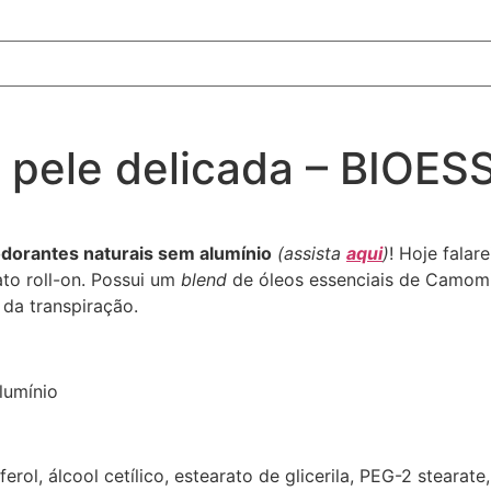
pele delicada – BIOES
orantes naturais sem alumínio
(assista
aqui
)
! Hoje falar
to roll-on. Possui um
blend
de óleos essenciais de Camomil
 da transpiração.
lumínio
rol, álcool cetílico, estearato de glicerila, PEG-2 stearat