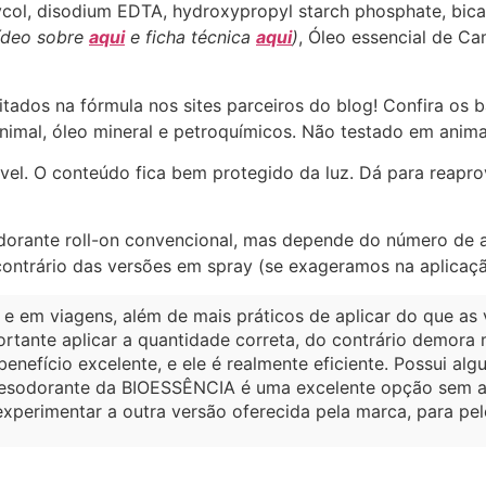
 glycol, disodium EDTA, hydroxypropyl starch phosphate, bi
ídeo sobre
aqui
e ficha técnica
aqui
)
, Óleo essencial de Ca
tados na fórmula nos sites parceiros do blog! Confira os b
imal, óleo mineral e petroquímicos. Não testado em anima
el. O conteúdo fica bem protegido da luz. Dá para reaprove
rante roll-on convencional, mas depende do número de a
o contrário das versões em spray (se exageramos na aplicaç
 e em viagens, além de mais práticos de aplicar do que as v
rtante aplicar a quantidade correta, do contrário demora
nefício excelente, e ele é realmente eficiente. Possui alg
desodorante da BIOESSÊNCIA é uma excelente opção sem a
xperimentar a outra versão oferecida pela marca, para pel