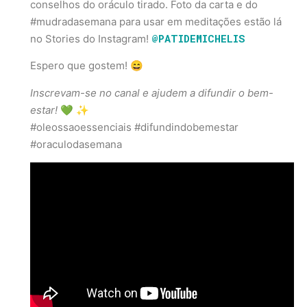
conselhos do oráculo tirado. Foto da carta e do
#mudradasemana para usar em meditações estão lá
@PATIDEMICHELIS
no Stories do Instagram!
Espero que gostem! 😄
Inscrevam-se no canal e ajudem a difundir o bem-
estar!
💚 ✨
#oleossaoessenciais #difundindobemestar
#oraculodasemana