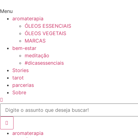
Ir
para
Menu
o
aromaterapia
conteúdo
ÓLEOS ESSENCIAIS
ÓLEOS VEGETAIS
MARCAS
bem-estar
meditação
#dicasessenciais
Stories
tarot
parcerias
Sobre
aromaterapia