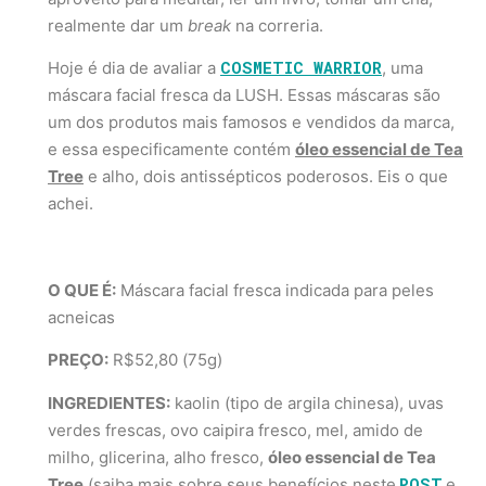
realmente dar um
break
na correria.
COSMETIC WARRIOR
Hoje é dia de avaliar a
, uma
máscara facial fresca da LUSH. Essas máscaras são
um dos produtos mais famosos e vendidos da marca,
e essa especificamente contém
óleo essencial de Tea
Tree
e alho, dois antissépticos poderosos. Eis o que
achei.
O QUE É:
Máscara facial fresca indicada para peles
acneicas
PREÇO:
R$52,80 (75g)
INGREDIENTES:
kaolin (tipo de argila chinesa), uvas
verdes frescas, ovo caipira fresco, mel, amido de
milho, glicerina, alho fresco,
óleo essencial de Tea
POST
Tree
(saiba mais sobre seus benefícios neste
e