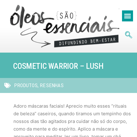
COSMETIC WARRIOR – LUSH
PRODUTOS
RESENHAS
,
Adoro máscaras faciais! Aprecio muito esses “rituais
de beleza” caseiros, quando tiramos um tempinho dos
nossos dias tão agitados pra cuidar não só do corpo,
como da mente e do espírito. Aplico a máscara e
aproveito para meditar, ler um livro, tomar um chá,