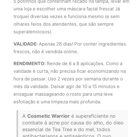
5 potinhos que contenham recado na tampa, levar em
uma loja e escolher uma máscara facial fresca! Já
troquei diversas vezes e funciona mesmo (e sem
olhares feios dos atendentes, que são sempre
superatenciosos).
VALIDADE:
Apenas 28 dias! Por conter ingredientes
frescos, não é vendida online.
RENDIMENTO:
Rende de 6 a 8 aplicações. Como a
validade é curta, não precisa ficar economizando na
hora de passar. Uso 2 vezes por semana durante o
mês da validade. Deixar agir de 10 a 15 minutos e
enxaguar massageando o rosto para uma leve
esfoliação e uma limpeza mais profunda.
A
Cosmetic Warrior
é supereficiente no
combate à acne por causa do alho, do óleo
essencial de Tea Tree e do mel, todos
antibacterianos e antissépticos. O ovo