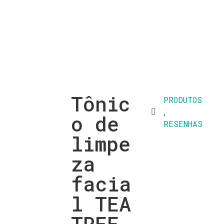
Tônic
PRODUTOS
,
o de
RESENHAS
limpe
za
facia
l TEA
TREE