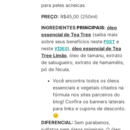
para peles acneicas
PREÇO:
R$45,00 (250ml)
INGREDIENTES
PRINCIPAIS
:
óleo
essencial de Tea Tree
(saiba mais
sobre seus benefícios neste
POST
e
neste
VÍDEO
),
óleo essencial de Tea
Tree Limão
, óleo de tamanu, extrato
de sabugueiro, extrato de hamamélis,
pó de fécula.
Você encontra todos os óleos
essenciais e vegetais citados na
fórmula nos sites parceiros do
blog! Confira os banners laterais
para links e cupons de desconto.
🙂
DIFERENCIAL:
Sem parabenos,
sulfatos nem óleos mineirais. O óleo