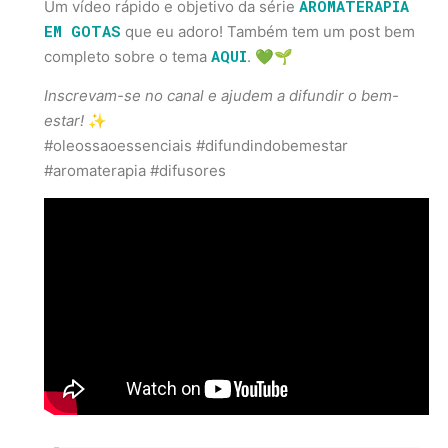
AROMATERAPIA
Um vídeo rápido e objetivo da série
EM GOTAS
que eu adoro! Também tem um post bem
AQUI
completo sobre o tema
. 💚🌱
Inscrevam-se no canal e ajudem a difundir o bem-
estar!
✨
#oleossaoessenciais #difundindobemestar
#aromaterapia #difusores