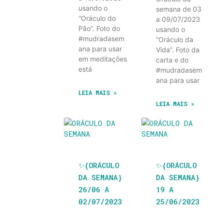
usando o
semana de 03
“Oráculo do
a 09/07/2023
Pão”. Foto do
usando o
#mudradasem
“Oráculo da
ana para usar
Vida”. Foto da
em meditações
carta e do
está
#mudradasem
ana para usar
LEIA MAIS »
LEIA MAIS »
✨️{ORÁCULO
✨️{ORÁCULO
DA SEMANA}
DA SEMANA}
26/06 A
19 A
02/07/2023
25/06/2023