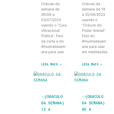
Oráculo da
Oráculo da
semana de
semana de 19
26/06 a
a 25/06/2023
02/07/2023
usando o
usando o “Cura
“Oráculo do
Vibracional
Poder Animal”.
Prática”. Foto
Foto do
da carta e do
#mudradasem
#mudradasem
ana para usar
ana para usar
em meditações
LEIA MAIS »
LEIA MAIS »
✨️{ORÁCULO
✨️{ORÁCULO
DA SEMANA}
DA SEMANA}
12 A
05 A