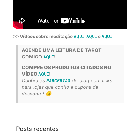
AQUI
AQUI
AQUI
>> Vídeos sobre meditação
,
e
!
AGENDE UMA LEITURA DE TAROT
COMIGO
AQUI
!
COMPRE OS PRODUTOS CITADOS NO
VÍDEO
AQUI
!
Confira as
PARCERIAS
do blog com links
para lojas que confio e cupons de
desconto! 🙂
Posts recentes