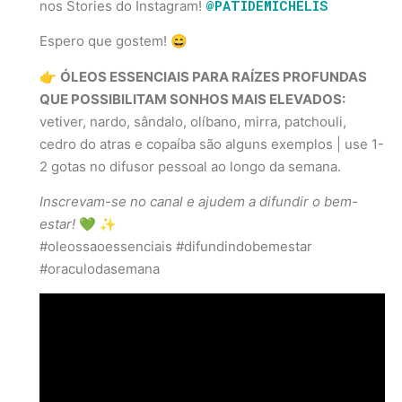
@PATIDEMICHELIS
nos Stories do Instagram!
Espero que gostem! 😄
👉
ÓLEOS ESSENCIAIS PARA RAÍZES PROFUNDAS
QUE POSSIBILITAM SONHOS MAIS ELEVADOS:
vetiver, nardo, sândalo, olíbano, mirra, patchouli,
cedro do atras e copaíba são alguns exemplos | use 1-
2 gotas no difusor pessoal ao longo da semana.
Inscrevam-se no canal e ajudem a difundir o bem-
estar!
💚 ✨
#oleossaoessenciais #difundindobemestar
#oraculodasemana