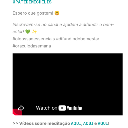
@PATIDEMICHELIS
Espero que gostem! 😄
Inscrevam-se no canal e ajudem a difundir o bem-
estar!
💚 ✨
#oleossaoessenciais #difundindobemestar
#oraculodasemana
AQUI
AQUI
AQUI
>> Vídeos sobre meditação
,
e
!