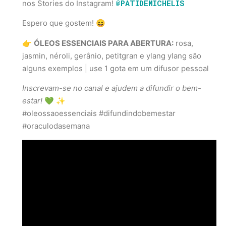
@PATIDEMICHELIS
nos Stories do Instagram!
Espero que gostem! 😄
👉
ÓLEOS ESSENCIAIS PARA ABERTURA:
rosa,
jasmin, néroli, gerânio, petitgran e ylang ylang são
alguns exemplos | use 1 gota em um difusor pessoal
Inscrevam-se no canal e ajudem a difundir o bem-
estar!
💚 ✨
#oleossaoessenciais #difundindobemestar
#oraculodasemana