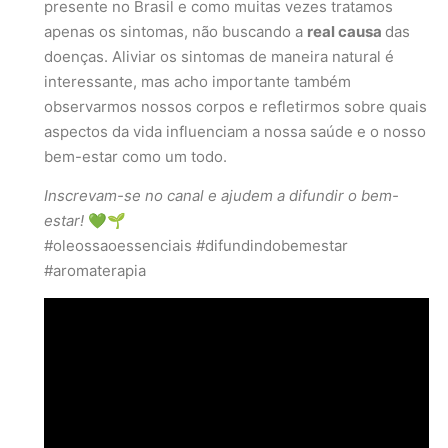
presente no Brasil e como muitas vezes tratamos
apenas os sintomas, não buscando a
real causa
das
doenças. Aliviar os sintomas de maneira natural é
interessante, mas acho importante também
observarmos nossos corpos e refletirmos sobre quais
aspectos da vida influenciam a nossa saúde e o nosso
bem-estar como um todo.
Inscrevam-se no canal e ajudem a difundir o bem-
estar!
💚🌱
#oleossaoessenciais #difundindobemestar
#aromaterapia