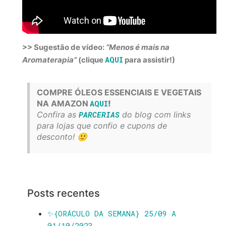
>> Sugestão de vídeo:
“Menos é mais na
AQUI
Aromaterapia”
(clique
para assistir!)
COMPRE ÓLEOS ESSENCIAIS E VEGETAIS
NA AMAZON
AQUI
!
Confira as
PARCERIAS
do blog com links
para lojas que confio e cupons de
desconto! 🙂
Posts recentes
✨️{ORÁCULO DA SEMANA} 25/09 A
01/10/2023