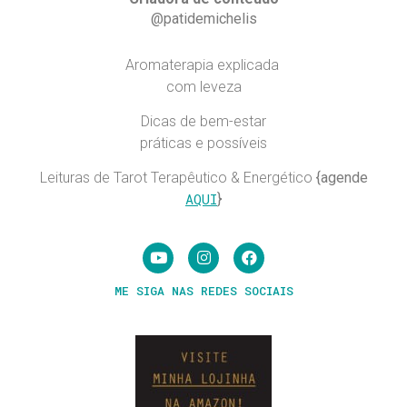
@patidemichelis
Aromaterapia explicada
com leveza
Dicas de bem-estar
práticas e possíveis
Leituras de Tarot Terapêutico & Energético
{agende
AQUI
}
ME SIGA NAS REDES SOCIAIS