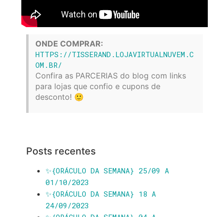
ONDE COMPRAR:
HTTPS://TISSERAND.LOJAVIRTUALNUVEM.C
OM.BR/
Confira as PARCERIAS do blog com links
para lojas que confio e cupons de
desconto! 🙂
Posts recentes
✨️{ORÁCULO DA SEMANA} 25/09 A
01/10/2023
✨️{ORÁCULO DA SEMANA} 18 A
24/09/2023