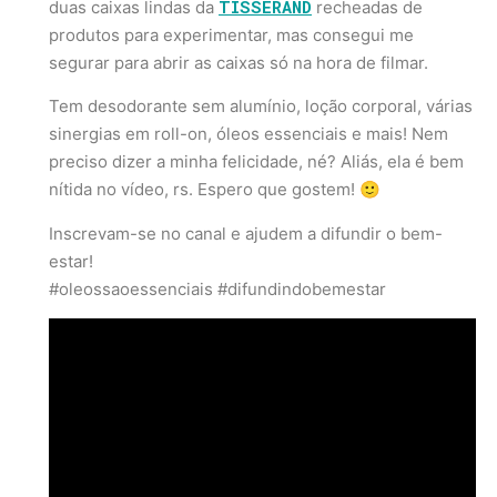
TISSERAND
duas caixas lindas da
recheadas de
produtos para experimentar, mas consegui me
segurar para abrir as caixas só na hora de filmar.
Tem desodorante sem alumínio, loção corporal, várias
sinergias em roll-on, óleos essenciais e mais! Nem
preciso dizer a minha felicidade, né? Aliás, ela é bem
nítida no vídeo, rs. Espero que gostem! 🙂
Inscrevam-se no canal e ajudem a difundir o bem-
estar!
#oleossaoessenciais #difundindobemestar