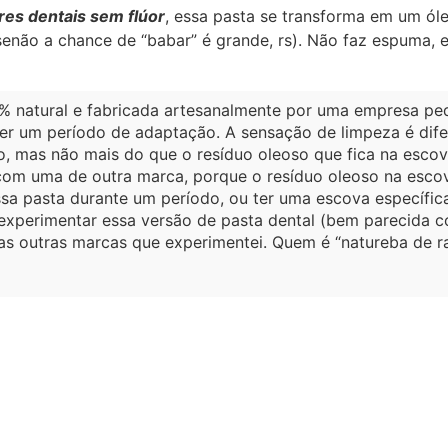
es dentais sem flúor
, essa pasta se transforma em um ól
enão a chance de “babar” é grande, rs). Não faz espuma, 
0% natural e fabricada artesanalmente por uma empresa peq
uer um período de adaptação. A sensação de limpeza é difer
 mas não mais do que o resíduo oleoso que fica na escov
 com uma de outra marca, porque o resíduo oleoso na esco
ssa pasta durante um período, ou ter uma escova específi
ei experimentar essa versão de pasta dental (bem parecida 
 as outras marcas que experimentei. Quem é “natureba de ra