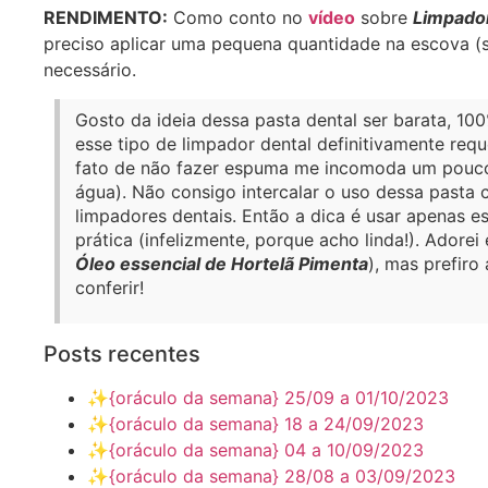
RENDIMENTO:
Como conto no
vídeo
sobre
Limpador
preciso aplicar uma pequena quantidade na escova (s
necessário.
Gosto da ideia dessa pasta dental ser barata, 10
esse tipo de limpador dental definitivamente req
fato de não fazer espuma me incomoda um pouco,
água). Não consigo intercalar o uso dessa pasta
limpadores dentais. Então a dica é usar apenas e
prática (infelizmente, porque acho linda!). Ador
Óleo essencial de Hortelã Pimenta
), mas prefiro
conferir!
Posts recentes
✨️{oráculo da semana} 25/09 a 01/10/2023
✨️{oráculo da semana} 18 a 24/09/2023
✨️{oráculo da semana} 04 a 10/09/2023
✨️{oráculo da semana} 28/08 a 03/09/2023