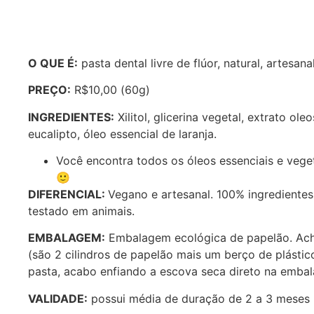
O QUE É:
pasta dental livre de flúor, natural, artesan
PREÇO:
R$10,00 (60g)
INGREDIENTES:
Xilitol, glicerina vegetal, extrato o
eucalipto, óleo essencial de laranja.
Você encontra todos os óleos essenciais e veget
🙂
DIFERENCIAL:
Vegano e artesanal. 100% ingredientes n
testado em animais.
EMBALAGEM:
Embalagem ecológica de papelão. Acho 
(são 2 cilindros de papelão mais um berço de plásti
pasta, acabo enfiando a escova seca direto na emb
VALIDADE:
possui média de duração de 2 a 3 meses 