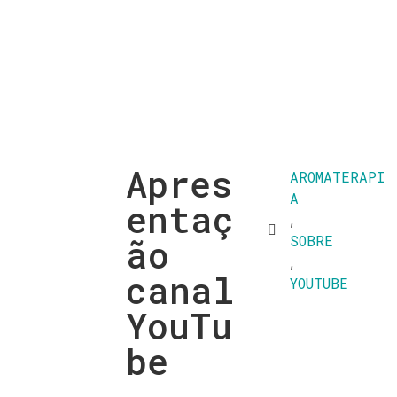
Apres
AROMATERAPI
A
entaç
,
ão
SOBRE
,
canal
YOUTUBE
YouTu
be