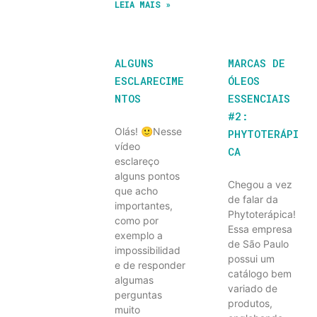
LEIA MAIS »
ALGUNS
MARCAS DE
ESCLARECIME
ÓLEOS
NTOS
ESSENCIAIS
#2:
Olás! 🙂Nesse
PHYTOTERÁPI
vídeo
CA
esclareço
alguns pontos
Chegou a vez
que acho
de falar da
importantes,
Phytoterápica!
como por
Essa empresa
exemplo a
de São Paulo
impossibilidad
possui um
e de responder
catálogo bem
algumas
variado de
perguntas
produtos,
muito