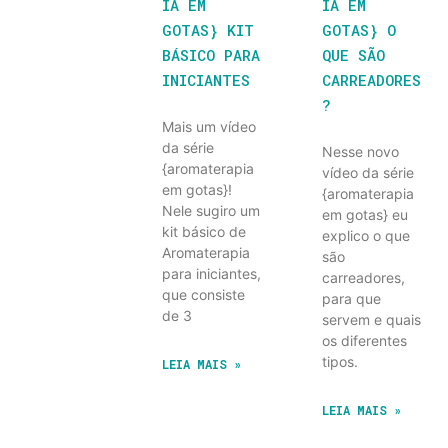
IA EM
IA EM
GOTAS} KIT
GOTAS} O
BÁSICO PARA
QUE SÃO
INICIANTES
CARREADORES
?
Mais um vídeo
da série
Nesse novo
{aromaterapia
vídeo da série
em gotas}!
{aromaterapia
Nele sugiro um
em gotas} eu
kit básico de
explico o que
Aromaterapia
são
para iniciantes,
carreadores,
que consiste
para que
de 3
servem e quais
os diferentes
tipos.
LEIA MAIS »
LEIA MAIS »