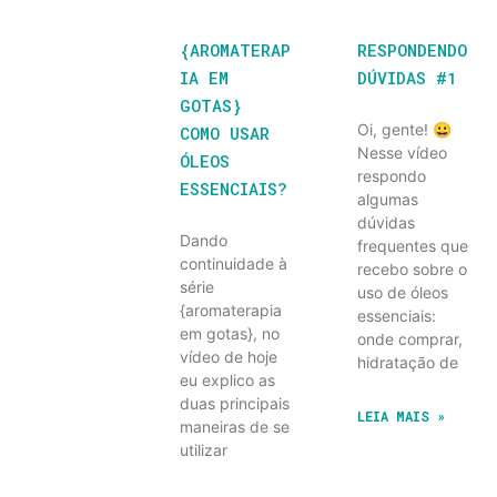
{AROMATERAP
RESPONDENDO
IA EM
DÚVIDAS #1
GOTAS}
Oi, gente! 😀
COMO USAR
Nesse vídeo
ÓLEOS
respondo
ESSENCIAIS?
algumas
dúvidas
Dando
frequentes que
continuidade à
recebo sobre o
série
uso de óleos
{aromaterapia
essenciais:
em gotas}, no
onde comprar,
vídeo de hoje
hidratação de
eu explico as
duas principais
LEIA MAIS »
maneiras de se
utilizar