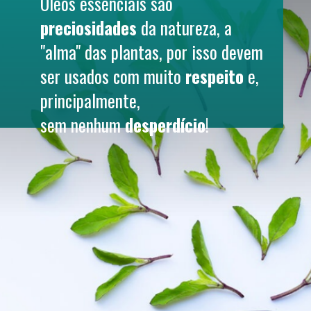
Óleos essenciais são 
preciosidades
 da natureza, a 
"alma" das plantas, por isso devem 
ser usados com muito 
respeito
 e, 
principalmente, 
sem nenhum 
desperdício
! 