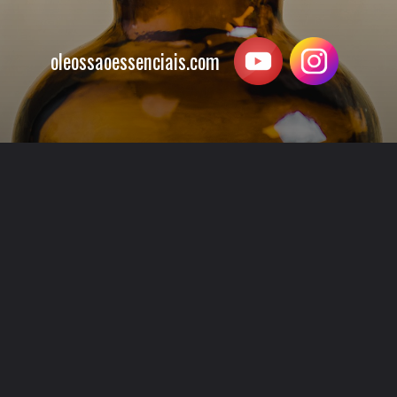
oleossaoessenciais.com