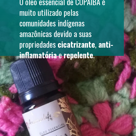
O óleo essencial de 
COPAÍBA
 é 
muito utilizado pelas 
comunidades indígenas 
amazônicas devido a suas 
propriedades 
cicatrizante
, 
anti-
inflamatória 
e 
repelente
.