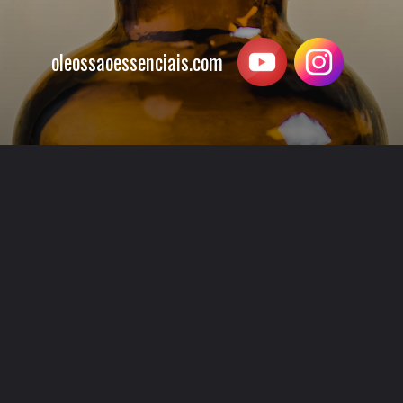
oleossaoessenciais.com